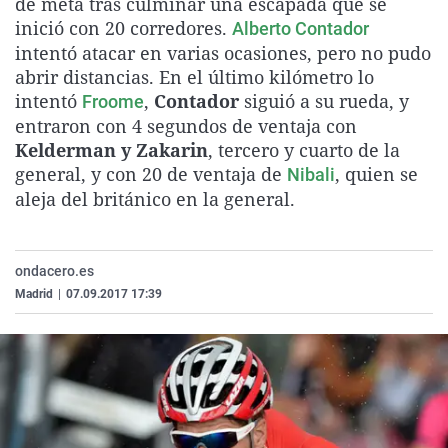
de meta tras culminar una escapada que se
La rosa de los vientos
Caso
Extremadura
Virales
inició con 20 corredores.
Alberto Contador
intentó atacar en varias ocasiones, pero no pudo
Gente viajera
Retornados
Galicia
Televisión
abrir distancias. En el último kilómetro lo
Como el perro y el gat
Equipo de investigaci
La Rioja
Elecciones
intentó
,
Contador
siguió a su rueda, y
Froome
Operación Viuda Negr
Navarra
entraron con 4 segundos de ventaja con
Kelderman y Zakarin
, tercero y cuarto de la
País Vasco
general, y con 20 de ventaja de
, quien se
Nibali
aleja del británico en la general.
ondacero.es
Madrid
|
07.09.2017 17:39