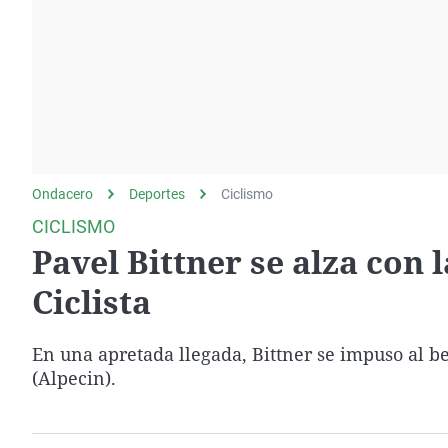
La rosa de los vientos
Caso
Extremadura
Gente viajera
Retornados
Galicia
Como el perro y el
Equipo de investigación
La Rioja
gato
Operación Viuda
Navarra
Negra
País Vasco
Ondacero
Deportes
Ciclismo
CICLISMO
Pavel Bittner se alza con l
Ciclista
En una apretada llegada, Bittner se impuso al b
(Alpecin).