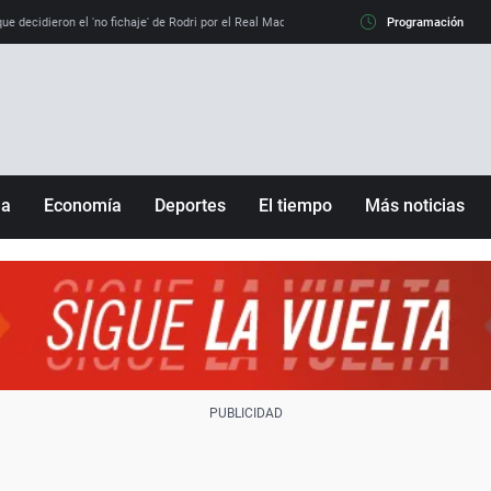
e decidieron el 'no fichaje' de Rodri por el Real Madrid y su 'sí' al Barça
Programación
La llamada de
ña
Economía
Deportes
El tiempo
Más noticias
Fútbol
Sociedad
Baloncesto
Mundo
Tenis
Salud
Motor
Cultura
Ciencia y Tecnología
adrid
Gastronomía
nciana
Medio ambiente