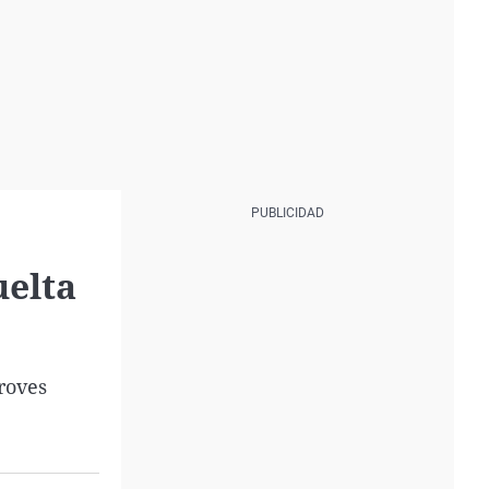
uelta
roves