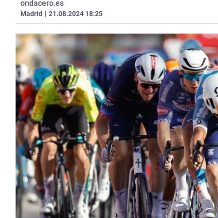
ondacero.es
Madrid
|
21.08.2024 18:25