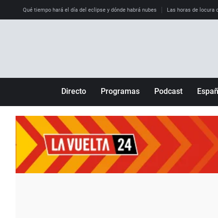
Qué tiempo hará el día del eclipse y dónde habrá nubes
Las horas de locura qu
Directo
Programas
Podcast
Espa
Más de uno
Los Perseguidos
Andalucía
Por fin
Malas decisiones
Aragón
Julia en la onda
Expedientes del más allá
Baleares
La brújula
El viaje del Guernica
Cantabria
Radioestadio
Invisibles
Cataluña
Radioestadio noche
Prohibido morirse
Comunidad de M
El colegio invisible
Esto no ha pasado
Comunitat Vale