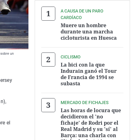
A CAUSA DE UN PARO
CARDÍACO
Muere un hombre
durante una marcha
cicloturista en Huesca
 sobre un
CICLISMO
La bici con la que
Indurain ganó el Tour
de Francia de 1994 se
jersey
subasta
n),
MERCADO DE FICHAJES
Las horas de locura que
decidieron el 'no
fichaje' de Rodri por el
re el
Real Madrid y su 'sí' al
Barça: una charla con