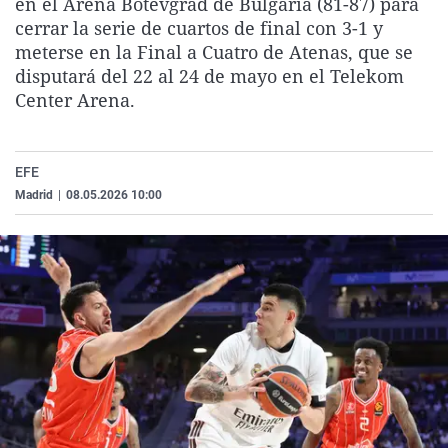
en el Arena Botevgrad de Bulgaria (81-87) para
La rosa de los vientos
Caso
Extremadura
Virales
cerrar la serie de cuartos de final con 3-1 y
meterse en la Final a Cuatro de Atenas, que se
Gente viajera
Retornados
Galicia
Televisión
disputará del 22 al 24 de mayo en el Telekom
Como el perro y el gat
Equipo de investigaci
La Rioja
Elecciones
Center Arena.
Operación Viuda Negr
Navarra
País Vasco
EFE
Madrid
|
08.05.2026 10:00