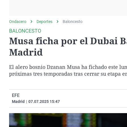
La rosa de los vientos
Caso
Extremadura
Gente viajera
Retornados
Galicia
Ondacero
Deportes
Como el perro y el
Baloncesto
Equipo de investigación
La Rioja
gato
BALONCESTO
Operación Viuda
Navarra
Musa ficha por el Dubai Ba
Negra
País Vasco
Madrid
El alero bosnio Dzanan Musa ha fichado este lun
próximas tres temporadas tras cerrar su etapa e
EFE
Madrid
|
07.07.2025 15:47