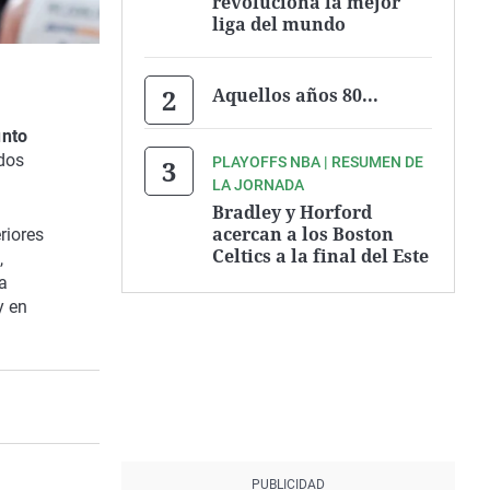
revoluciona la mejor
liga del mundo
Aquellos años 80...
unto
 dos
PLAYOFFS NBA | RESUMEN DE
LA JORNADA
Bradley y Horford
acercan a los Boston
riores
Celtics a la final del Este
,
a
y en