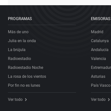
PROGRAMAS
EMISORAS
Más de uno
Madrid
Julia en la onda
Catalunya
La brújula
Andalucía
Radioestadio
Valencia
Radioestadio Noche
Extremadu
La rosa de los vientos
Asturias
Por fin no es lunes
País Vasco
Ver todo
Ver todo