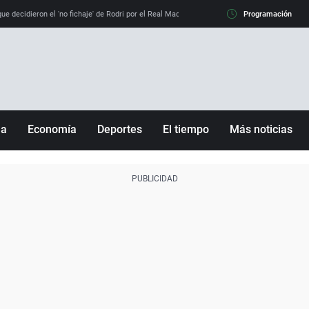
e decidieron el 'no fichaje' de Rodri por el Real Madrid y su 'sí' al Barça
Programación
La llamada de
ña
Economía
Deportes
El tiempo
Más noticias
Fútbol
Sociedad
Baloncesto
Mundo
Tenis
Salud
Motor
Cultura
Ciencia y Tecnología
adrid
Gastronomía
nciana
Medio ambiente