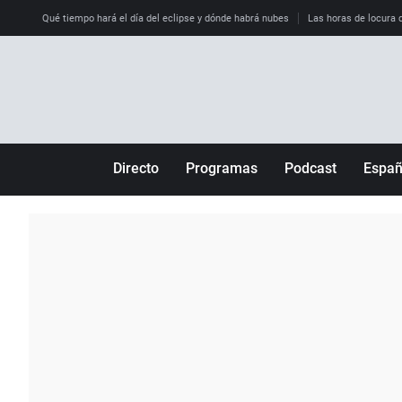
Qué tiempo hará el día del eclipse y dónde habrá nubes
Las horas de locura qu
Directo
Programas
Podcast
Espa
Más de uno
Los Perseguidos
Andalucía
Por fin
Malas decisiones
Aragón
Julia en la onda
Expedientes del más allá
Baleares
La brújula
El viaje del Guernica
Cantabria
Radioestadio
Invisibles
Cataluña
Radioestadio noche
Prohibido morirse
Comunidad de M
El colegio invisible
Esto no ha pasado
Comunitat Vale