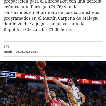
preparación para el Eurobasket con una derrota
La rosa de los vientos
Caso
Extremadura
Virales
agónica ante Portugal (74-76) y malas
sensaciones en el primero de los dos amistosos
Gente viajera
Retornados
Galicia
Televisión
programados en el Martín Carpena de Málaga,
Como el perro y el gat
Equipo de investigaci
La Rioja
Elecciones
donde vuelve a jugar este jueves ante la
República Checa a las 21.00 horas.
Operación Viuda Negr
Navarra
País Vasco
EFE
Madrid
|
06.08.2025 09:57