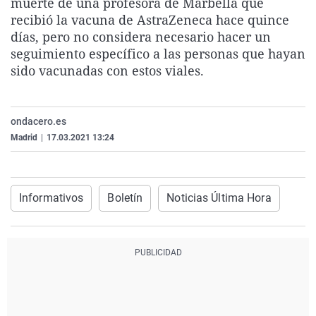
muerte de una profesora de Marbella que
La rosa de los vientos
Caso
Extremadura
Virales
recibió la vacuna de AstraZeneca hace quince
días, pero no considera necesario hacer un
Gente viajera
Retornados
Galicia
Televisión
seguimiento específico a las personas que hayan
Como el perro y el gat
Equipo de investigaci
La Rioja
Elecciones
sido vacunadas con estos viales.
Operación Viuda Negr
Navarra
País Vasco
ondacero.es
Madrid
|
17.03.2021 13:24
Informativos
Boletín
Noticias Última Hora