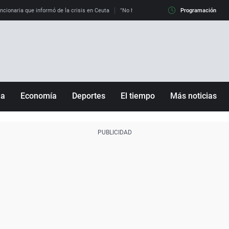
uncionaria que informó de la crisis en Ceuta
"No hay mafias, que no nos engañen": exper
Programación
ña
Economía
Deportes
El tiempo
Más noticias
Fútbol
Sociedad
Baloncesto
Mundo
Tenis
Salud
Motor
Cultura
Ciencia y Tecnología
adrid
Gastronomía
nciana
Medio ambiente