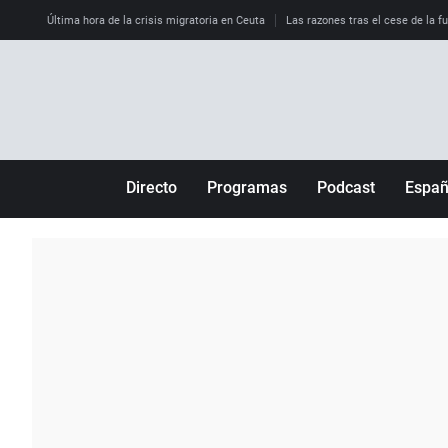
Última hora de la crisis migratoria en Ceuta
Las razones tras el cese de la f
Directo
Programas
Podcast
Espa
Más de uno
Los Perseguidos
Andalucía
Por fin
Malas decisiones
Aragón
Julia en la onda
Expedientes del más allá
Baleares
La brújula
El viaje del Guernica
Cantabria
Radioestadio
Invisibles
Cataluña
Radioestadio noche
Prohibido morirse
Comunidad de M
El colegio invisible
Esto no ha pasado
Comunitat Vale