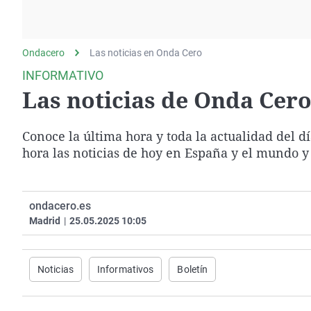
La rosa de los vientos
Caso
Extremadura
Gente viajera
Retornados
Galicia
Ondacero
Las noticias en Onda Cero
Como el perro y el
Equipo de investigación
La Rioja
gato
INFORMATIVO
Operación Viuda
Navarra
Las noticias de Onda Cero 
Negra
País Vasco
Conoce la última hora y toda la actualidad del d
hora las noticias de hoy en España y el mundo y
ondacero.es
Madrid
|
25.05.2025 10:05
Noticias
Informativos
Boletín