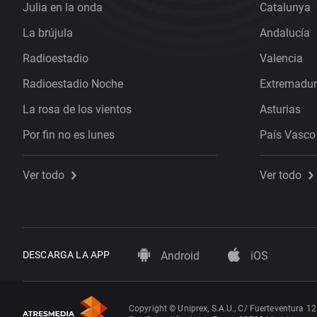
Julia en la onda
Catalunya
La brújula
Andalucía
Radioestadio
Valencia
Radioestadio Noche
Extremadu
La rosa de los vientos
Asturias
Por fin no es lunes
País Vasco
Ver todo
Ver todo
DESCARGA LA APP
Android
iOS
Copyright © Uniprex, S.A.U., C/ Fuerteventura 12