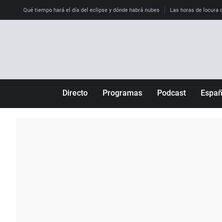
Qué tiempo hará el día del eclipse y dónde habrá nubes
Las horas de locura qu
Directo
Programas
Podcast
Espa
Más de uno
Los Perseguidos
Andalucía
Por fin
Malas decisiones
Aragón
Julia en la onda
Expedientes del más allá
Baleares
La brújula
El viaje del Guernica
Cantabria
Radioestadio
Invisibles
Cataluña
Radioestadio noche
Prohibido morirse
Comunidad de M
El colegio invisible
Esto no ha pasado
Comunitat Vale