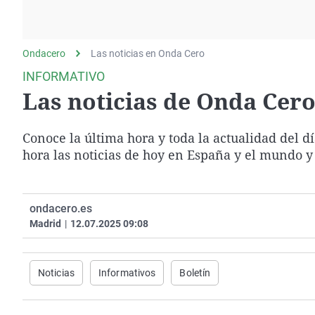
La rosa de los vientos
Caso
Extremadura
Gente viajera
Retornados
Galicia
Ondacero
Las noticias en Onda Cero
Como el perro y el
Equipo de investigación
La Rioja
gato
INFORMATIVO
Operación Viuda
Navarra
Las noticias de Onda Cero 
Negra
País Vasco
Conoce la última hora y toda la actualidad del d
hora las noticias de hoy en España y el mundo y
ondacero.es
Madrid
|
12.07.2025 09:08
Noticias
Informativos
Boletín