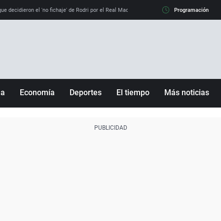
e decidieron el 'no fichaje' de Rodri por el Real Madrid y su 'sí' al Barça
Programación
La llamada de
ña
Economía
Deportes
El tiempo
Más noticias
Fútbol
Sociedad
Baloncesto
Mundo
Tenis
Salud
Motor
Cultura
Ciencia y Tecnología
adrid
Gastronomía
nciana
Medio ambiente