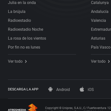
Julia en la onda
Catalunya
La brújula
Andalucía
Radioestadio
Valencia
Radioestadio Noche
Extremadu
La rosa de los vientos
Asturias
Por fin no es lunes
País Vasco
Ver todo
Ver todo
DESCARGA LA APP
Android
iOS
Copyright © Uniprex, S.A.U., C/ Fuerteventura 12