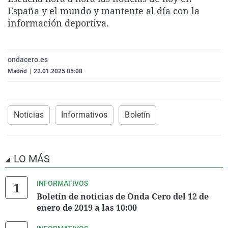
La rosa de los vientos
Caso
Extremadura
Virales
España y el mundo y mantente al día con la
información deportiva.
Gente viajera
Retornados
Galicia
Televisión
Como el perro y el gat
Equipo de investigaci
La Rioja
Elecciones
ondacero.es
Operación Viuda Negr
Navarra
Madrid
|
22.01.2025 05:08
País Vasco
Noticias
Informativos
Boletín
LO MÁS
INFORMATIVOS
Boletín de noticias de Onda Cero del 12 de
enero de 2019 a las 10:00