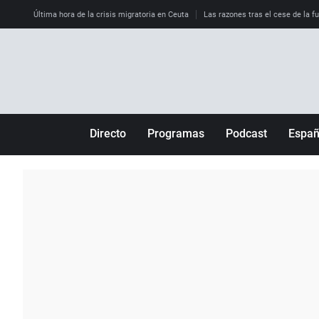
Última hora de la crisis migratoria en Ceuta
Las razones tras el cese de la f
Directo
Programas
Podcast
Espa
Más de uno
Los Perseguidos
Andalucía
Por fin
Malas decisiones
Aragón
Julia en la onda
Expedientes del más allá
Baleares
La brújula
El viaje del Guernica
Cantabria
Radioestadio
Invisibles
Cataluña
Radioestadio noche
Prohibido morirse
Comunidad de M
El colegio invisible
Esto no ha pasado
Comunitat Vale