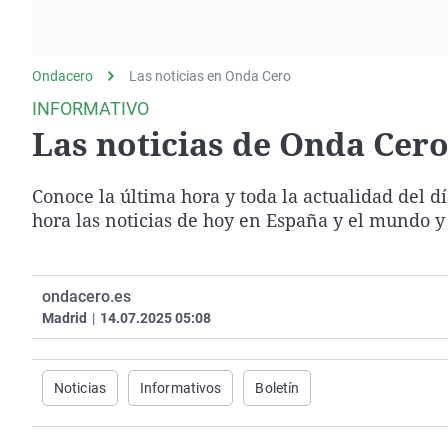
La rosa de los vientos
Caso
Extremadura
Gente viajera
Retornados
Galicia
Ondacero
Las noticias en Onda Cero
Como el perro y el
Equipo de investigación
La Rioja
gato
INFORMATIVO
Operación Viuda
Navarra
Las noticias de Onda Cero 
Negra
País Vasco
Conoce la última hora y toda la actualidad del d
hora las noticias de hoy en España y el mundo y
ondacero.es
Madrid
|
14.07.2025 05:08
Noticias
Informativos
Boletín