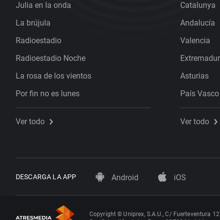
Julia en la onda
Catalunya
La brújula
Andalucía
Radioestadio
Valencia
Radioestadio Noche
Extremadu
La rosa de los vientos
Asturias
Por fin no es lunes
País Vasco
Ver todo
Ver todo
DESCARGA LA APP
Android
iOS
Copyright © Uniprex, S.A.U., C/ Fuerteventura 12