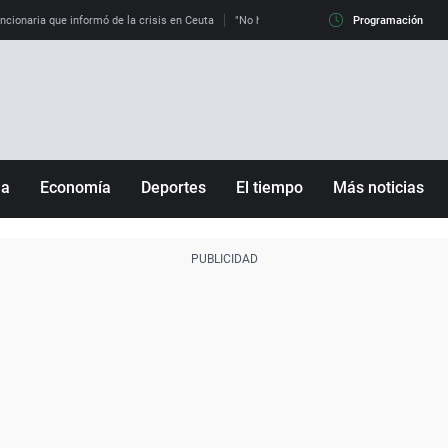
uncionaria que informó de la crisis en Ceuta
"No hay mafias, que no nos engañen": exper
Programación
ña
Economía
Deportes
El tiempo
Más noticias
Fútbol
Sociedad
Baloncesto
Mundo
Tenis
Salud
Motor
Cultura
Ciencia y Tecnología
adrid
Gastronomía
nciana
Medio ambiente