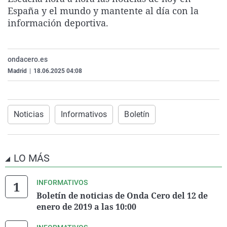
La rosa de los vientos
Caso
Extremadura
Virales
España y el mundo y mantente al día con la
información deportiva.
Gente viajera
Retornados
Galicia
Televisión
Como el perro y el gat
Equipo de investigaci
La Rioja
Elecciones
ondacero.es
Operación Viuda Negr
Navarra
Madrid
|
18.06.2025 04:08
País Vasco
Noticias
Informativos
Boletín
LO MÁS
INFORMATIVOS
Boletín de noticias de Onda Cero del 12 de
enero de 2019 a las 10:00