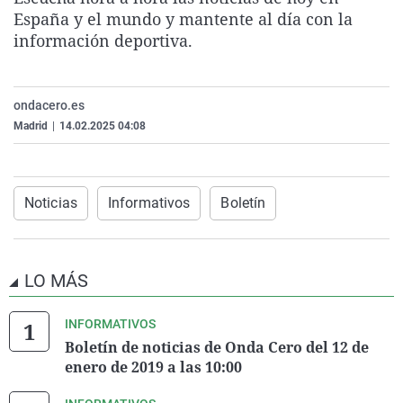
La rosa de los vientos
Caso
Extremadura
Virales
España y el mundo y mantente al día con la
información deportiva.
Gente viajera
Retornados
Galicia
Televisión
Como el perro y el gat
Equipo de investigaci
La Rioja
Elecciones
ondacero.es
Operación Viuda Negr
Navarra
Madrid
|
14.02.2025 04:08
País Vasco
Noticias
Informativos
Boletín
LO MÁS
INFORMATIVOS
Boletín de noticias de Onda Cero del 12 de
enero de 2019 a las 10:00