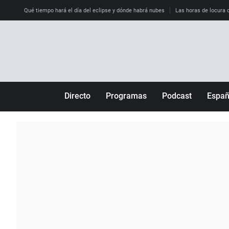
Qué tiempo hará el día del eclipse y dónde habrá nubes
Las horas de locura qu
Directo
Programas
Podcast
Espa
Más de uno
Los Perseguidos
Andalucía
Por fin
Malas decisiones
Aragón
Julia en la onda
Expedientes del más allá
Baleares
La brújula
El viaje del Guernica
Cantabria
Radioestadio
Invisibles
Cataluña
Radioestadio noche
Prohibido morirse
Comunidad de M
El colegio invisible
Esto no ha pasado
Comunitat Vale