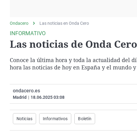
La rosa de los vientos
Caso
Extremadura
Gente viajera
Retornados
Galicia
Ondacero
Las noticias en Onda Cero
Como el perro y el
Equipo de investigación
La Rioja
gato
INFORMATIVO
Operación Viuda
Navarra
Las noticias de Onda Cero 
Negra
País Vasco
Conoce la última hora y toda la actualidad del d
hora las noticias de hoy en España y el mundo y
ondacero.es
Madrid
|
18.06.2025 03:08
Noticias
Informativos
Boletín