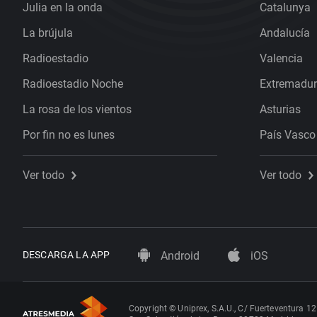
Julia en la onda
Catalunya
La brújula
Andalucía
Radioestadio
Valencia
Radioestadio Noche
Extremadu
La rosa de los vientos
Asturias
Por fin no es lunes
País Vasco
Ver todo
Ver todo
DESCARGA LA APP
Android
iOS
Copyright © Uniprex, S.A.U., C/ Fuerteventura 12