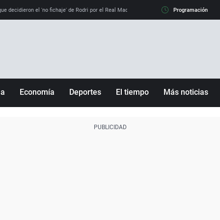
e decidieron el 'no fichaje' de Rodri por el Real Madrid y su 'sí' al Barça
Programación
La llamada de
ña
Economía
Deportes
El tiempo
Más noticias
Fútbol
Sociedad
Baloncesto
Mundo
Tenis
Salud
Motor
Cultura
Ciencia y Tecnología
adrid
Gastronomía
nciana
Medio ambiente