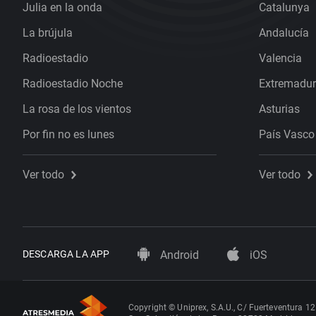
Julia en la onda
Catalunya
La brújula
Andalucía
Radioestadio
Valencia
Radioestadio Noche
Extremadu
La rosa de los vientos
Asturias
Por fin no es lunes
País Vasco
Ver todo
Ver todo
DESCARGA LA APP
Android
iOS
Copyright © Uniprex, S.A.U., C/ Fuerteventura 12