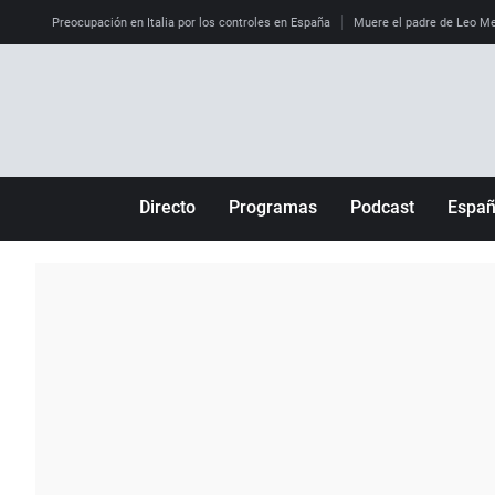
Preocupación en Italia por los controles en España
Muere el padre de Leo M
Directo
Programas
Podcast
Espa
Más de uno
Los Perseguidos
Andalucía
Por fin
Malas decisiones
Aragón
Julia en la onda
Expedientes del más allá
Baleares
La brújula
El viaje del Guernica
Cantabria
Radioestadio
Invisibles
Cataluña
Radioestadio noche
Prohibido morirse
Comunidad de M
El colegio invisible
Esto no ha pasado
Comunitat Vale