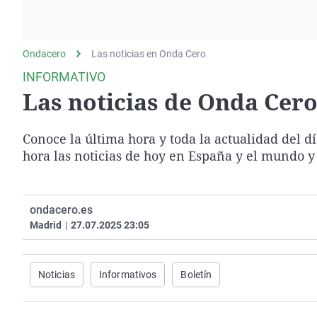
La rosa de los vientos
Caso
Extremadura
Gente viajera
Retornados
Galicia
Ondacero
Las noticias en Onda Cero
Como el perro y el
Equipo de investigación
La Rioja
gato
INFORMATIVO
Operación Viuda
Navarra
Las noticias de Onda Cero 
Negra
País Vasco
Conoce la última hora y toda la actualidad del d
hora las noticias de hoy en España y el mundo y
ondacero.es
Madrid
|
27.07.2025 23:05
Noticias
Informativos
Boletín