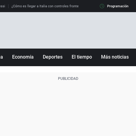
essi
¿Cómo es llegar a Italia con controles fronterizos?
Qué hacer si el eclipse me 
Programación
ña
Economía
Deportes
El tiempo
Más noticias
Fútbol
Sociedad
Baloncesto
Mundo
Tenis
Salud
Motor
Cultura
Ciencia y Tecnología
adrid
Gastronomía
nciana
Medio ambiente