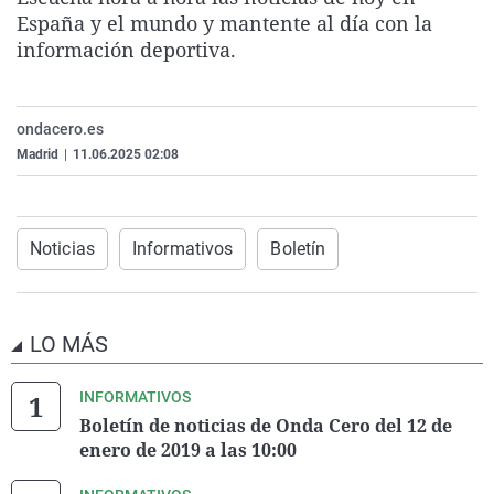
La rosa de los vientos
Caso
Extremadura
Virales
España y el mundo y mantente al día con la
información deportiva.
Gente viajera
Retornados
Galicia
Televisión
Como el perro y el gat
Equipo de investigaci
La Rioja
Elecciones
ondacero.es
Operación Viuda Negr
Navarra
Madrid
|
11.06.2025 02:08
País Vasco
Noticias
Informativos
Boletín
LO MÁS
INFORMATIVOS
Boletín de noticias de Onda Cero del 12 de
enero de 2019 a las 10:00