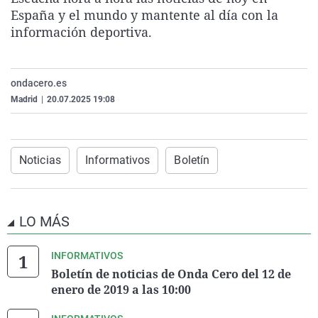
La rosa de los vientos
Caso
Extremadura
Virales
España y el mundo y mantente al día con la
información deportiva.
Gente viajera
Retornados
Galicia
Televisión
Como el perro y el gat
Equipo de investigaci
La Rioja
Elecciones
ondacero.es
Operación Viuda Negr
Navarra
Madrid
|
20.07.2025 19:08
País Vasco
Noticias
Informativos
Boletín
LO MÁS
INFORMATIVOS
Boletín de noticias de Onda Cero del 12 de
enero de 2019 a las 10:00