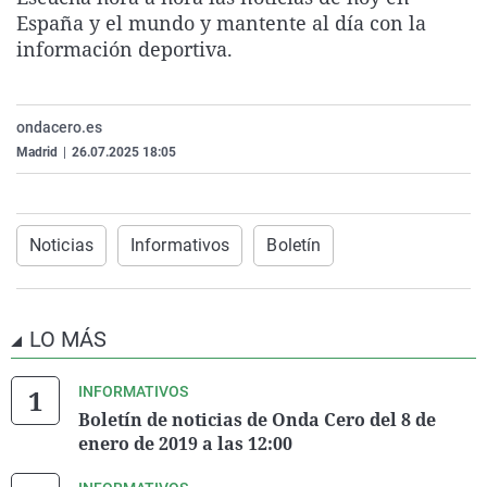
La rosa de los vientos
Caso
Extremadura
Virales
España y el mundo y mantente al día con la
información deportiva.
Gente viajera
Retornados
Galicia
Televisión
Como el perro y el gat
Equipo de investigaci
La Rioja
Elecciones
ondacero.es
Operación Viuda Negr
Navarra
Madrid
|
26.07.2025 18:05
País Vasco
Noticias
Informativos
Boletín
LO MÁS
INFORMATIVOS
Boletín de noticias de Onda Cero del 8 de
enero de 2019 a las 12:00