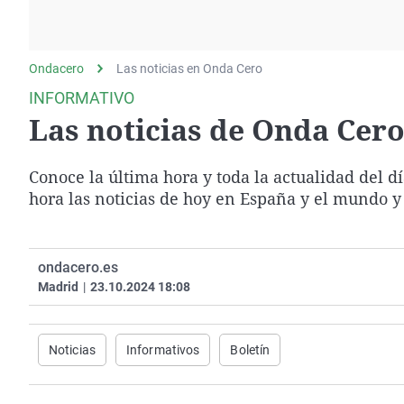
La rosa de los vientos
Caso
Extremadura
Gente viajera
Retornados
Galicia
Ondacero
Las noticias en Onda Cero
Como el perro y el
Equipo de investigación
La Rioja
gato
INFORMATIVO
Operación Viuda
Navarra
Las noticias de Onda Cero 
Negra
País Vasco
Conoce la última hora y toda la actualidad del d
hora las noticias de hoy en España y el mundo y
ondacero.es
Madrid
|
23.10.2024 18:08
Noticias
Informativos
Boletín