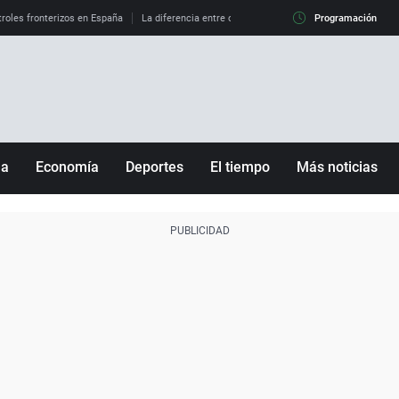
roles fronterizos en España
La diferencia entre observar el eclipse al 99% y al 100%
Programación
ña
Economía
Deportes
El tiempo
Más noticias
Fútbol
Sociedad
Baloncesto
Mundo
Tenis
Salud
Motor
Cultura
Ciencia y Tecnología
adrid
Gastronomía
nciana
Medio ambiente