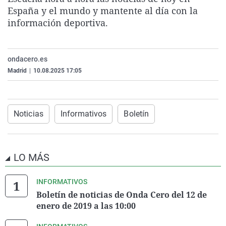
La rosa de los vientos
Caso
Extremadura
Virales
España y el mundo y mantente al día con la
información deportiva.
Gente viajera
Retornados
Galicia
Televisión
Como el perro y el gat
Equipo de investigaci
La Rioja
Elecciones
ondacero.es
Operación Viuda Negr
Navarra
Madrid
|
10.08.2025 17:05
País Vasco
Noticias
Informativos
Boletín
LO MÁS
INFORMATIVOS
Boletín de noticias de Onda Cero del 12 de
enero de 2019 a las 10:00