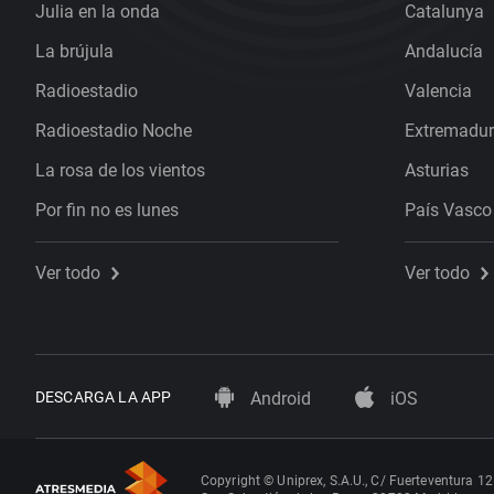
Julia en la onda
Catalunya
La brújula
Andalucía
Radioestadio
Valencia
Radioestadio Noche
Extremadu
La rosa de los vientos
Asturias
Por fin no es lunes
País Vasco
Ver todo
Ver todo
DESCARGA LA APP
Android
iOS
Copyright © Uniprex, S.A.U., C/ Fuerteventura 12