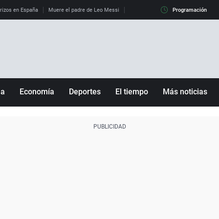
erizos en España
Muere el padre de Leo Messi
La diferencia entre observar el eclip
Programación
ña
Economía
Deportes
El tiempo
Más noticias
Fútbol
Sociedad
Baloncesto
Mundo
Tenis
Salud
Motor
Cultura
Ciencia y Tecnología
adrid
Gastronomía
nciana
Medio ambiente