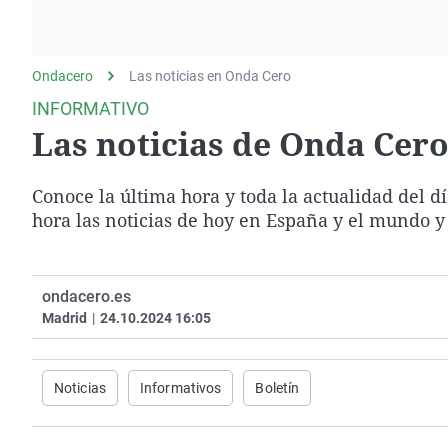
La rosa de los vientos
Caso
Extremadura
Gente viajera
Retornados
Galicia
Ondacero
Las noticias en Onda Cero
Como el perro y el
Equipo de investigación
La Rioja
gato
INFORMATIVO
Operación Viuda
Navarra
Las noticias de Onda Cero 
Negra
País Vasco
Conoce la última hora y toda la actualidad del d
hora las noticias de hoy en España y el mundo y
ondacero.es
Madrid
|
24.10.2024 16:05
Noticias
Informativos
Boletín