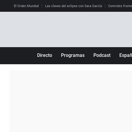
El Orden Mundial
Las claves del eclipse con Sara García
Controles front
Directo
Programas
Podcast
Espa
Más de uno
Los Perseguidos
Andalucía
Por fin
Malas decisiones
Aragón
Julia en la onda
Expedientes del más allá
Baleares
La brújula
El viaje del Guernica
Cantabria
Radioestadio
Invisibles
Cataluña
Radioestadio noche
Prohibido morirse
Comunidad de M
El colegio invisible
Esto no ha pasado
Comunitat Vale