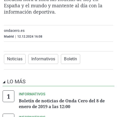
La rosa de los vientos
Caso
Extremadura
Virales
España y el mundo y mantente al día con la
información deportiva.
Gente viajera
Retornados
Galicia
Televisión
Como el perro y el gat
Equipo de investigaci
La Rioja
Elecciones
ondacero.es
Operación Viuda Negr
Navarra
Madrid
|
12.12.2024 16:08
País Vasco
Noticias
Informativos
Boletín
LO MÁS
INFORMATIVOS
Boletín de noticias de Onda Cero del 8 de
enero de 2019 a las 12:00