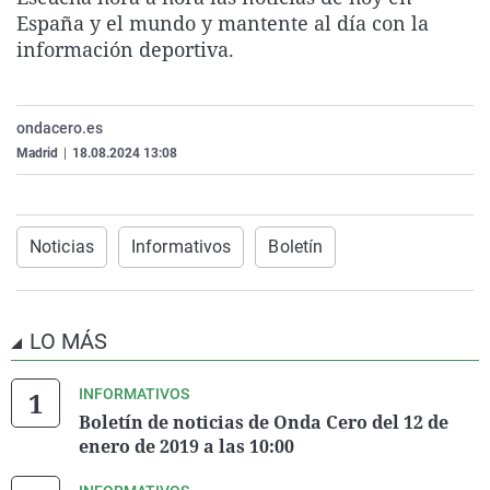
La rosa de los vientos
Caso
Extremadura
Virales
España y el mundo y mantente al día con la
información deportiva.
Gente viajera
Retornados
Galicia
Televisión
Como el perro y el gat
Equipo de investigaci
La Rioja
Elecciones
ondacero.es
Operación Viuda Negr
Navarra
Madrid
|
18.08.2024 13:08
País Vasco
Noticias
Informativos
Boletín
LO MÁS
INFORMATIVOS
Boletín de noticias de Onda Cero del 12 de
enero de 2019 a las 10:00