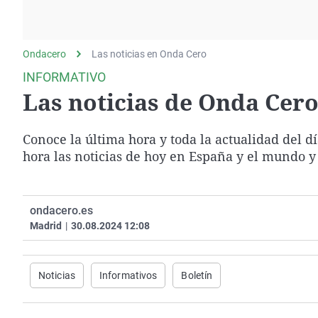
La rosa de los vientos
Caso
Extremadura
Gente viajera
Retornados
Galicia
Ondacero
Las noticias en Onda Cero
Como el perro y el
Equipo de investigación
La Rioja
gato
INFORMATIVO
Operación Viuda
Navarra
Las noticias de Onda Cero 
Negra
País Vasco
Conoce la última hora y toda la actualidad del d
hora las noticias de hoy en España y el mundo y
ondacero.es
Madrid
|
30.08.2024 12:08
Noticias
Informativos
Boletín