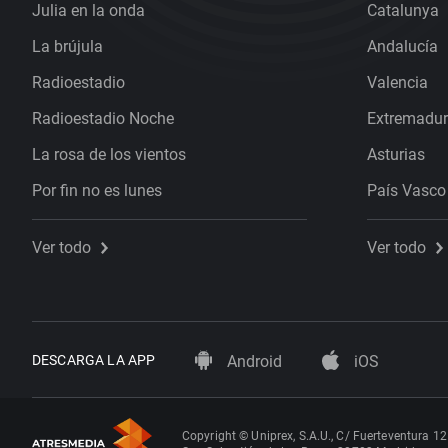
Julia en la onda
Catalunya
La brújula
Andalucía
Radioestadio
Valencia
Radioestadio Noche
Extremadu
La rosa de los vientos
Asturias
Por fin no es lunes
País Vasco
Ver todo
Ver todo
DESCARGA LA APP
Android
iOS
Copyright © Uniprex, S.A.U., C/ Fuerteventura 12