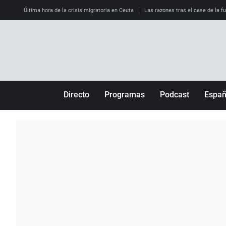
Última hora de la crisis migratoria en Ceuta
Las razones tras el cese de la f
Directo
Programas
Podcast
Espa
Más de uno
Los Perseguidos
Andalucía
Por fin
Malas decisiones
Aragón
Julia en la onda
Expedientes del más allá
Baleares
La brújula
El viaje del Guernica
Cantabria
Radioestadio
Invisibles
Cataluña
Radioestadio noche
Prohibido morirse
Comunidad de M
El colegio invisible
Esto no ha pasado
Comunitat Vale