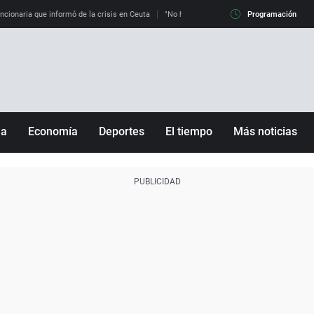
uncionaria que informó de la crisis en Ceuta
"No hay mafias, que no nos engañen": exper
Programación
ña
Economía
Deportes
El tiempo
Más noticias
Fútbol
Sociedad
Baloncesto
Mundo
Tenis
Salud
Motor
Cultura
Ciencia y Tecnología
adrid
Gastronomía
nciana
Medio ambiente