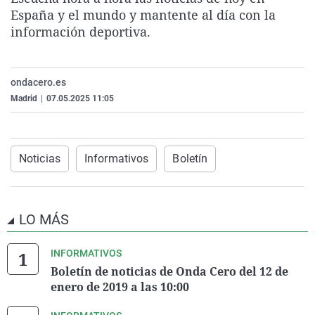
La rosa de los vientos
Caso
Extremadura
Virales
España y el mundo y mantente al día con la
información deportiva.
Gente viajera
Retornados
Galicia
Televisión
Como el perro y el gat
Equipo de investigaci
La Rioja
Elecciones
ondacero.es
Operación Viuda Negr
Navarra
Madrid
|
07.05.2025 11:05
País Vasco
Noticias
Informativos
Boletín
LO MÁS
INFORMATIVOS
Boletín de noticias de Onda Cero del 12 de
enero de 2019 a las 10:00