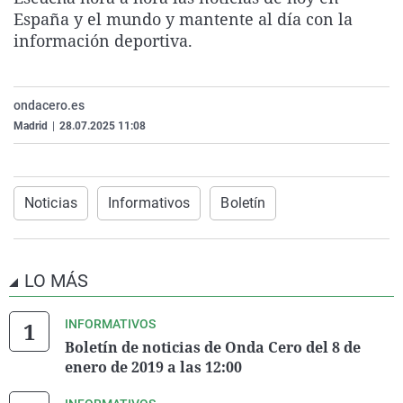
La rosa de los vientos
Caso
Extremadura
Virales
España y el mundo y mantente al día con la
información deportiva.
Gente viajera
Retornados
Galicia
Televisión
Como el perro y el gat
Equipo de investigaci
La Rioja
Elecciones
ondacero.es
Operación Viuda Negr
Navarra
Madrid
|
28.07.2025 11:08
País Vasco
Noticias
Informativos
Boletín
LO MÁS
INFORMATIVOS
Boletín de noticias de Onda Cero del 8 de
enero de 2019 a las 12:00