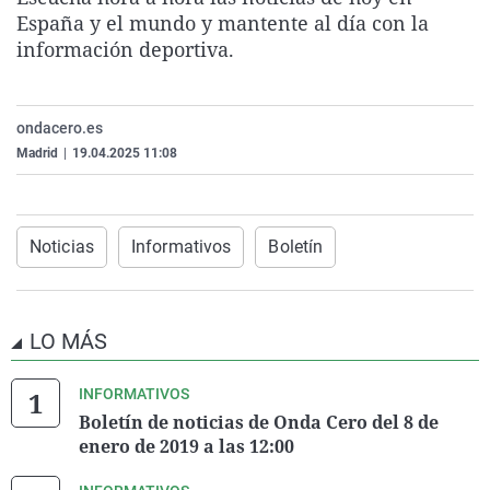
La rosa de los vientos
Caso
Extremadura
Virales
España y el mundo y mantente al día con la
información deportiva.
Gente viajera
Retornados
Galicia
Televisión
Como el perro y el gat
Equipo de investigaci
La Rioja
Elecciones
ondacero.es
Operación Viuda Negr
Navarra
Madrid
|
19.04.2025 11:08
País Vasco
Noticias
Informativos
Boletín
LO MÁS
INFORMATIVOS
Boletín de noticias de Onda Cero del 8 de
enero de 2019 a las 12:00