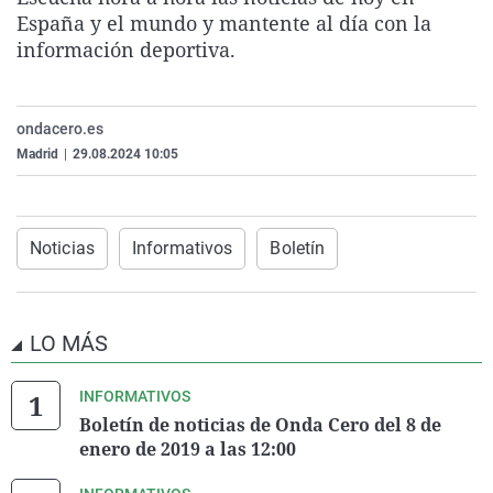
La rosa de los vientos
Caso
Extremadura
Virales
España y el mundo y mantente al día con la
información deportiva.
Gente viajera
Retornados
Galicia
Televisión
Como el perro y el gat
Equipo de investigaci
La Rioja
Elecciones
ondacero.es
Operación Viuda Negr
Navarra
Madrid
|
29.08.2024 10:05
País Vasco
Noticias
Informativos
Boletín
LO MÁS
INFORMATIVOS
Boletín de noticias de Onda Cero del 8 de
enero de 2019 a las 12:00