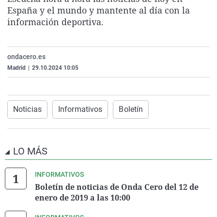
La rosa de los vientos
Caso
Extremadura
Virales
España y el mundo y mantente al día con la
información deportiva.
Gente viajera
Retornados
Galicia
Televisión
Como el perro y el gat
Equipo de investigaci
La Rioja
Elecciones
ondacero.es
Operación Viuda Negr
Navarra
Madrid
|
29.10.2024 10:05
País Vasco
Noticias
Informativos
Boletín
LO MÁS
INFORMATIVOS
Boletín de noticias de Onda Cero del 12 de
enero de 2019 a las 10:00