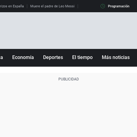
erizos en España
Muere el padre de Leo Messi
La diferencia entre observar el eclip
Programación
ña
Economía
Deportes
El tiempo
Más noticias
Fútbol
Sociedad
Baloncesto
Mundo
Tenis
Salud
Motor
Cultura
Ciencia y Tecnología
adrid
Gastronomía
nciana
Medio ambiente