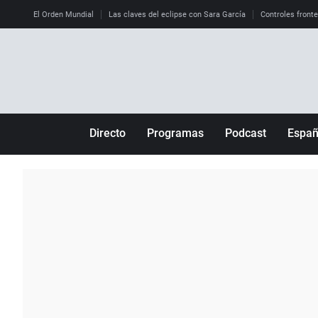
El Orden Mundial
Las claves del eclipse con Sara García
Controles front
Directo
Programas
Podcast
Espa
Más de uno
Los Perseguidos
Andalucía
Por fin
Malas decisiones
Aragón
Julia en la onda
Expedientes del más allá
Baleares
La brújula
El viaje del Guernica
Cantabria
Radioestadio
Invisibles
Cataluña
Radioestadio noche
Prohibido morirse
Comunidad de M
El colegio invisible
Esto no ha pasado
Comunitat Vale