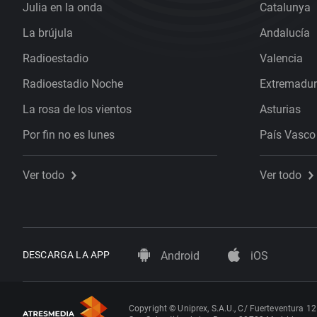
Julia en la onda
Catalunya
La brújula
Andalucía
Radioestadio
Valencia
Radioestadio Noche
Extremadu
La rosa de los vientos
Asturias
Por fin no es lunes
País Vasco
Ver todo
Ver todo
DESCARGA LA APP
Android
iOS
Copyright © Uniprex, S.A.U., C/ Fuerteventura 12