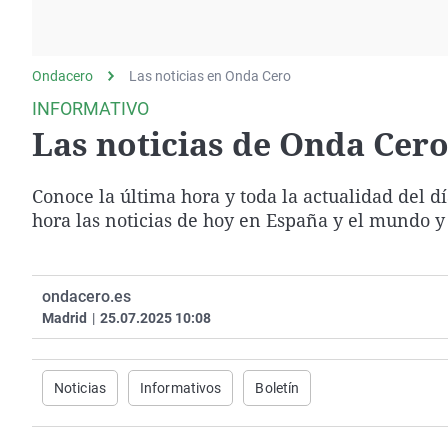
La rosa de los vientos
Caso
Extremadura
Gente viajera
Retornados
Galicia
Ondacero
Las noticias en Onda Cero
Como el perro y el
Equipo de investigación
La Rioja
gato
INFORMATIVO
Operación Viuda
Navarra
Las noticias de Onda Cero 
Negra
País Vasco
Conoce la última hora y toda la actualidad del d
hora las noticias de hoy en España y el mundo y
ondacero.es
Madrid
|
25.07.2025 10:08
Noticias
Informativos
Boletín