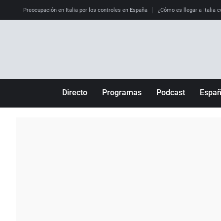
Preocupación en Italia por los controles en España
¿Cómo es llegar a Italia c
Directo
Programas
Podcast
Espa
Más de uno
Los Perseguidos
Andalucía
Por fin
Malas decisiones
Aragón
Julia en la onda
Expedientes del más allá
Baleares
La brújula
El viaje del Guernica
Cantabria
Radioestadio
Invisibles
Cataluña
Radioestadio noche
Prohibido morirse
Comunidad de M
El colegio invisible
Esto no ha pasado
Comunitat Vale