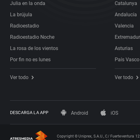
Julia en la onda
Catalunya
La brújula
Andalucía
Radioestadio
Valencia
Radioestadio Noche
Extremadu
La rosa de los vientos
Asturias
Por fin no es lunes
País Vasco
Ver todo
Ver todo
DESCARGA LA APP
Android
iOS
Copyright © Uniprex, S.A.U., C/ Fuerteventura 12