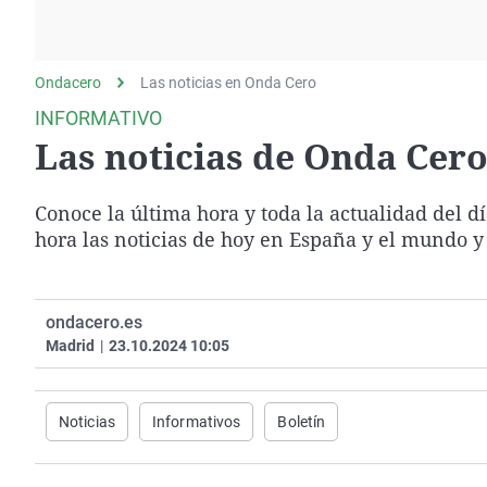
La rosa de los vientos
Caso
Extremadura
Gente viajera
Retornados
Galicia
Ondacero
Las noticias en Onda Cero
Como el perro y el
Equipo de investigación
La Rioja
gato
INFORMATIVO
Operación Viuda
Navarra
Las noticias de Onda Cero 
Negra
País Vasco
Conoce la última hora y toda la actualidad del d
hora las noticias de hoy en España y el mundo y
ondacero.es
Madrid
|
23.10.2024 10:05
Noticias
Informativos
Boletín