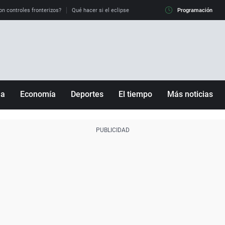
on controles fronterizos?
Qué hacer si el eclipse me pilla conduciendo
Programación
Qué tiempo 
ña
Economía
Deportes
El tiempo
Más noticias
Fútbol
Sociedad
Baloncesto
Mundo
Tenis
Salud
Motor
Cultura
Ciencia y Tecnología
adrid
Gastronomía
nciana
Medio ambiente