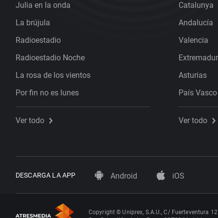
Julia en la onda
Catalunya
La brújula
Andalucía
Radioestadio
Valencia
Radioestadio Noche
Extremadu
La rosa de los vientos
Asturias
Por fin no es lunes
País Vasco
Ver todo
Ver todo
DESCARGA LA APP
Android
iOS
Copyright © Uniprex, S.A.U., C/ Fuerteventura 12