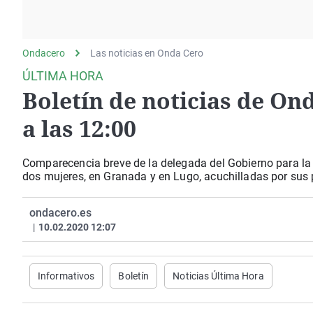
La rosa de los vientos
Caso
Extremadura
Gente viajera
Retornados
Galicia
Ondacero
Las noticias en Onda Cero
Como el perro y el
Equipo de investigación
La Rioja
gato
ÚLTIMA HORA
Operación Viuda
Navarra
Boletín de noticias de On
Negra
País Vasco
a las 12:00
Comparecencia breve de la delegada del Gobierno para la 
dos mujeres, en Granada y en Lugo, acuchilladas por sus 
ondacero.es
|
10.02.2020 12:07
Informativos
Boletín
Noticias Última Hora