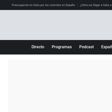
Preocupación en Italia por los controles en España
¿Cómo es llegar a Italia c
Directo
Programas
Podcast
Espa
Más de uno
Los Perseguidos
Andalucía
Por fin
Malas decisiones
Aragón
Julia en la onda
Expedientes del más allá
Baleares
La brújula
El viaje del Guernica
Cantabria
Radioestadio
Invisibles
Cataluña
Radioestadio noche
Prohibido morirse
Comunidad de M
El colegio invisible
Esto no ha pasado
Comunitat Vale