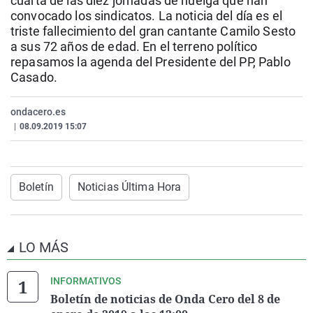
cuarta de las diez jornadas de huelga que han
La rosa de los vientos
Caso
Extremadura
Virales
convocado los sindicatos. La noticia del día es el
triste fallecimiento del gran cantante Camilo Sesto
Gente viajera
Retornados
Galicia
Televisión
a sus 72 años de edad. En el terreno político
Como el perro y el gat
Equipo de investigaci
La Rioja
Elecciones
repasamos la agenda del Presidente del PP, Pablo
Casado.
Operación Viuda Negr
Navarra
País Vasco
ondacero.es
|
08.09.2019 15:07
Boletín
Noticias Última Hora
LO MÁS
INFORMATIVOS
Boletín de noticias de Onda Cero del 8 de