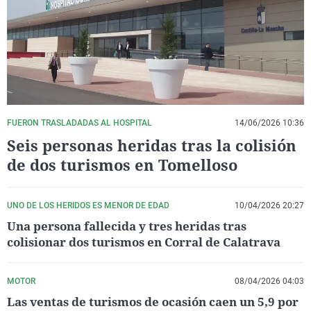
La rosa de los vientos
Caso
Extremadura
Virales
Gente viajera
Retornados
Galicia
Televisión
Como el perro y el gat
Equipo de investigaci
La Rioja
Elecciones
Operación Viuda Negr
Navarra
País Vasco
FUERON TRASLADADAS AL HOSPITAL
14/06/2026 10:36
Seis personas heridas tras la colisión
de dos turismos en Tomelloso
UNO DE LOS HERIDOS ES MENOR DE EDAD
10/04/2026 20:27
Una persona fallecida y tres heridas tras
colisionar dos turismos en Corral de Calatrava
MOTOR
08/04/2026 04:03
Las ventas de turismos de ocasión caen un 5,9 por