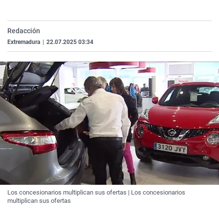
La rosa de los vientos
Caso
Extremadura
Virales
Gente viajera
Retornados
Galicia
Televisión
Redacción
Como el perro y el gat
Equipo de investigaci
La Rioja
Elecciones
Extremadura
|
22.07.2025 03:34
Operación Viuda Negr
Navarra
País Vasco
Los concesionarios multiplican sus ofertas | Los concesionarios
multiplican sus ofertas