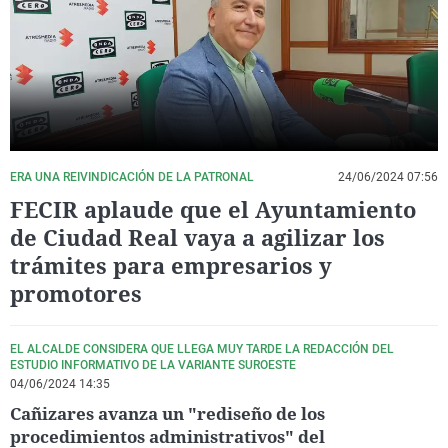
La rosa de los vientos
Caso
Extremadura
Virales
Gente viajera
Retornados
Galicia
Televisión
Como el perro y el gat
Equipo de investigaci
La Rioja
Elecciones
Operación Viuda Negr
Navarra
País Vasco
ERA UNA REIVINDICACIÓN DE LA PATRONAL
24/06/2024 07:56
FECIR aplaude que el Ayuntamiento
de Ciudad Real vaya a agilizar los
trámites para empresarios y
promotores
EL ALCALDE CONSIDERA QUE LLEGA MUY TARDE LA REDACCIÓN DEL
ESTUDIO INFORMATIVO DE LA VARIANTE SUROESTE
04/06/2024 14:35
Cañizares avanza un "rediseño de los
procedimientos administrativos" del