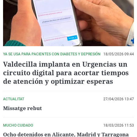
La rosa de los vientos
Caso
Extremadura
Virales
Gente viajera
Retornados
Galicia
Televisión
Como el perro y el gat
Equipo de investigaci
La Rioja
Elecciones
Operación Viuda Negr
Navarra
País Vasco
YA SE USA PARA PACIENTES CON DIABETES Y DEPRESIÓN
18/05/2026 09:44
Valdecilla implanta en Urgencias un
circuito digital para acortar tiempos
de atención y optimizar esperas
ACTUALITAT
27/04/2026 13:47
Missatge rebut
MUCHO CUIDADO
18/03/2026 11:53
Ocho detenidos en Alicante, Madrid y Tarragona