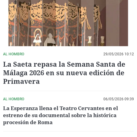
La rosa de los vientos
Caso
Extremadura
Virales
Gente viajera
Retornados
Galicia
Televisión
Como el perro y el gat
Equipo de investigaci
La Rioja
Elecciones
Operación Viuda Negr
Navarra
País Vasco
AL HOMBRO
29/05/2026 10:12
La Saeta repasa la Semana Santa de
Málaga 2026 en su nueva edición de
Primavera
AL HOMBRO
06/05/2026 09:39
La Esperanza llena el Teatro Cervantes en el
estreno de su documental sobre la histórica
procesión de Roma