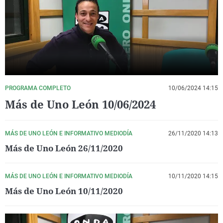
La rosa de los vientos
Caso
Extremadura
Virales
Gente viajera
Retornados
Galicia
Televisión
Como el perro y el gat
Equipo de investigaci
La Rioja
Elecciones
Operación Viuda Negr
Navarra
País Vasco
PROGRAMA COMPLETO
10/06/2024 14:15
Más de Uno León 10/06/2024
MÁS DE UNO LEÓN E INFORMATIVO MEDIODÍA
26/11/2020 14:13
Más de Uno León 26/11/2020
MÁS DE UNO LEÓN E INFORMATIVO MEDIODÍA
10/11/2020 14:15
Más de Uno León 10/11/2020