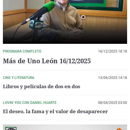
La rosa de los vientos
Caso
Extremadura
Virales
Gente viajera
Retornados
Galicia
Televisión
Como el perro y el gat
Equipo de investigaci
La Rioja
Elecciones
Operación Viuda Negr
Navarra
País Vasco
PROGRAMA COMPLETO
16/12/2025 18:18
Más de Uno León 16/12/2025
CINE Y LITERATURA
13/06/2025 14:18
Libros y películas de dos en dos
LOVIN' YOU CON DANIEL HUARTE
08/04/2025 03:00
El deseo, la fama y el valor de desaparecer