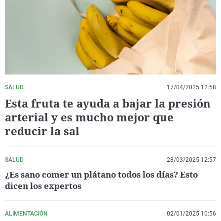
La rosa de los vientos
Caso
Extremadura
Virales
Gente viajera
Retornados
Galicia
Televisión
Como el perro y el gat
Equipo de investigaci
La Rioja
Elecciones
Operación Viuda Negr
Navarra
País Vasco
SALUD
17/04/2025 12:58
Esta fruta te ayuda a bajar la presión
arterial y es mucho mejor que
reducir la sal
SALUD
28/03/2025 12:57
¿Es sano comer un plátano todos los días? Esto
dicen los expertos
ALIMENTACIÓN
02/01/2025 10:56