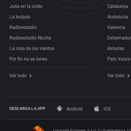
Julia en la onda
Catalunya
La brújula
Andalucía
Radioestadio
Valencia
Radioestadio Noche
Extremadu
La rosa de los vientos
Asturias
Por fin no es lunes
País Vasco
Ver todo
Ver todo
DESCARGA LA APP
Android
iOS
Copyright © Uniprex, S.A.U., C/ Fuerteventura 12