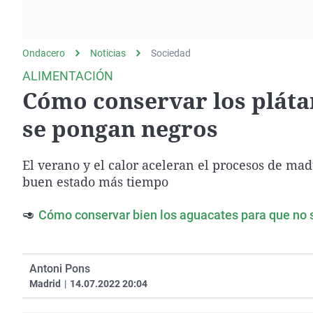
La rosa de los vientos
Caso
Extremadura
Gente viajera
Retornados
Galicia
Ondacero
Noticias
Como el perro y el
Sociedad
Equipo de investigación
La Rioja
gato
ALIMENTACIÓN
Operación Viuda
Navarra
Cómo conservar los pláta
Negra
País Vasco
se pongan negros
El verano y el calor aceleran el procesos de ma
buen estado más tiempo
🥑
Cómo conservar bien los aguacates para que no
Antoni Pons
Madrid
|
14.07.2022 20:04