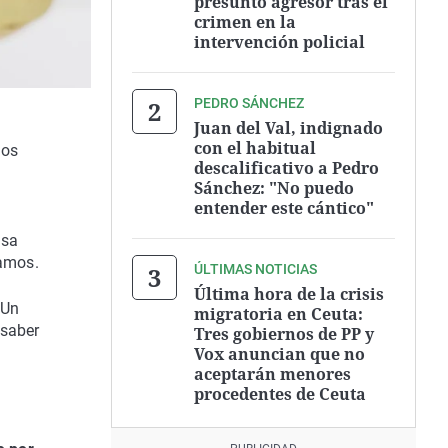
presunto agresor tras el
crimen en la
intervención policial
PEDRO SÁNCHEZ
Juan del Val, indignado
con el habitual
jos
descalificativo a Pedro
Sánchez: "No puedo
entender este cántico"
asa
tamos.
ÚLTIMAS NOTICIAS
Última hora de la crisis
 Un
migratoria en Ceuta:
 saber
Tres gobiernos de PP y
Vox anuncian que no
aceptarán menores
procedentes de Ceuta