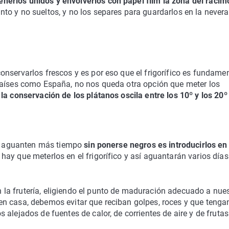
nerlos unidos y envolverlos con papel film la zona del racim
to y no sueltos, y no los separes para guardarlos en la nevera,
nservarlos frescos y es por eso que el frigorífico es fundamen
países como España, no nos queda otra opción que meter los
la conservación de los plátanos oscila entre los 10º y los 20º
nos aguanten más tiempo
sin ponerse negros es introducirlos en
hay que meterlos en el frigorífico y así aguantarán varios días
la frutería, eligiendo el punto de maduración adecuado a nue
n casa, debemos evitar que reciban golpes, roces y que tenga
alejados de fuentes de calor, de corrientes de aire y de fruta