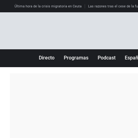
Última hora de la crisis migratoria en Ceuta
Las razones tras el cese de la f
Directo
Programas
Podcast
Espa
Más de uno
Los Perseguidos
Andalucía
Por fin
Malas decisiones
Aragón
Julia en la onda
Expedientes del más allá
Baleares
La brújula
El viaje del Guernica
Cantabria
Radioestadio
Invisibles
Cataluña
Radioestadio noche
Prohibido morirse
Comunidad de M
El colegio invisible
Esto no ha pasado
Comunitat Vale