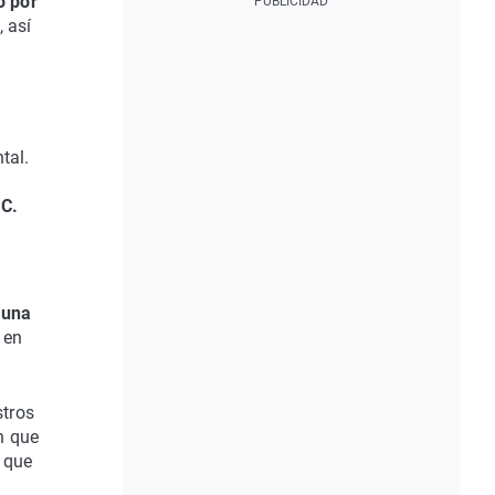
o por
 así
tal.
 C.
 una
 en
stros
n que
s que