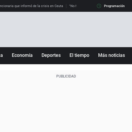
uncionaria que informó de la crisis en Ceuta
"No hay mafias, que no nos engañen": exper
Programación
ña
Economía
Deportes
El tiempo
Más noticias
Fútbol
Sociedad
Baloncesto
Mundo
Tenis
Salud
Motor
Cultura
Ciencia y Tecnología
adrid
Gastronomía
nciana
Medio ambiente