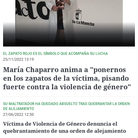
La rosa de los vientos
Caso
Extremadura
Virales
Gente viajera
Retornados
Galicia
Televisión
Como el perro y el gat
Equipo de investigaci
La Rioja
Elecciones
Operación Viuda Negr
Navarra
País Vasco
EL ZAPATO ROJO ES EL SÍMBOLO QUE ACOMPAÑA SU LUCHA
25/11/2022 13:19
María Chaparro anima a "ponernos
en los zapatos de la víctima, pisando
fuerte contra la violencia de género"
SU MALTRATADOR HA QUEDADO ABSUELTO TRAS QUEBRANTAR LA ORDEN
DE ALEJAMIENTO
27/06/2022 12:50
Víctima de Violencia de Género denuncia el
quebrantamiento de una orden de alejamiento