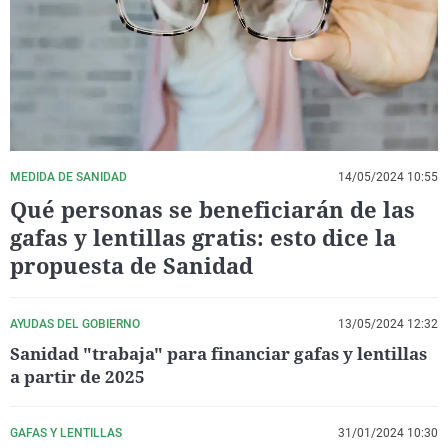
La rosa de los vientos
Caso
Extremadura
Virales
Gente viajera
Retornados
Galicia
Televisión
Como el perro y el gat
Equipo de investigaci
La Rioja
Elecciones
Operación Viuda Negr
Navarra
País Vasco
MEDIDA DE SANIDAD
14/05/2024 10:55
Qué personas se beneficiarán de las
gafas y lentillas gratis: esto dice la
propuesta de Sanidad
AYUDAS DEL GOBIERNO
13/05/2024 12:32
Sanidad "trabaja" para financiar gafas y lentillas
a partir de 2025
GAFAS Y LENTILLAS
31/01/2024 10:30