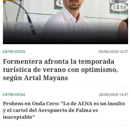
La rosa de los vientos
Caso
Extremadura
Virales
Gente viajera
Retornados
Galicia
Televisión
Como el perro y el gat
Equipo de investigaci
La Rioja
Elecciones
Operación Viuda Negr
Navarra
País Vasco
ENTREVISTAS
03/06/2026 14:27
Formentera afronta la temporada
turística de verano con optimismo,
según Artal Mayans
ENTREVISTAS
28/05/2026 14:47
Prohens en Onda Cero: "Lo de AENA es un insulto
y el cartel del Aeropuerto de Palma es
inaceptable"