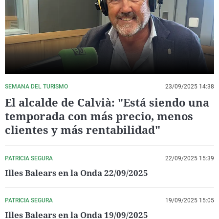
La rosa de los vientos
Caso
Extremadura
Virales
Gente viajera
Retornados
Galicia
Televisión
Como el perro y el gat
Equipo de investigaci
La Rioja
Elecciones
Operación Viuda Negr
Navarra
País Vasco
SEMANA DEL TURISMO
23/09/2025 14:38
El alcalde de Calvià: "Está siendo una
temporada con más precio, menos
clientes y más rentabilidad"
PATRICIA SEGURA
22/09/2025 15:39
Illes Balears en la Onda 22/09/2025
PATRICIA SEGURA
19/09/2025 15:05
Illes Balears en la Onda 19/09/2025