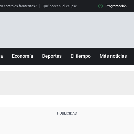
on controles fronterizos?
Qué hacer si el eclipse me pilla conduciendo
Programación
Qué tiempo 
ña
Economía
Deportes
El tiempo
Más noticias
Fútbol
Sociedad
Baloncesto
Mundo
Tenis
Salud
Motor
Cultura
Ciencia y Tecnología
adrid
Gastronomía
nciana
Medio ambiente