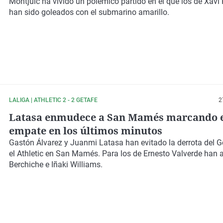
Montjuic ha vivido un polémico partido en el que los de Xav
han sido goleados con el submarino amarillo.
LALIGA | ATHLETIC 2 - 2 GETAFE
2
Latasa enmudece a San Mamés marcando el
empate en los últimos minutos
Gastón Álvarez y Juanmi Latasa han evitado la derrota del G
el Athletic en San Mamés. Para los de Ernesto Valverde han 
Berchiche e Iñaki Williams.