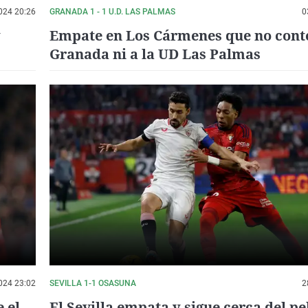
024 20:26
GRANADA 1 - 1 U.D. LAS PALMAS
0
y
Empate en Los Cármenes que no conte
Granada ni a la UD Las Palmas
024 23:02
SEVILLA 1-1 OSASUNA
2
 el
El Sevilla empata y sigue cerca del pe