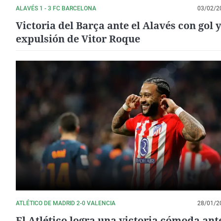
ALAVÉS 1 - 3 FC BARCELONA
03/02/2
Victoria del Barça ante el Alavés con gol 
expulsión de Vitor Roque
ATLÉTICO DE MADRID 2-0 VALENCIA
28/01/2
El Atlético logra una victoria cómoda ante