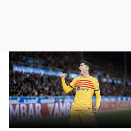
La rosa de los vientos
Caso
Extremadura
Gente viajera
Retornados
Galicia
Como el perro y el
Equipo de investigación
La Rioja
gato
Operación Viuda
Navarra
Negra
País Vasco