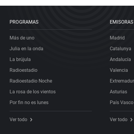
PROGRAMAS
EMISORAS
Más de uno
Madrid
Julia en la onda
Catalunya
La brújula
Andalucía
Radioestadio
Valencia
Radioestadio Noche
Extremadu
La rosa de los vientos
Asturias
Por fin no es lunes
País Vasco
Ver todo
Ver todo