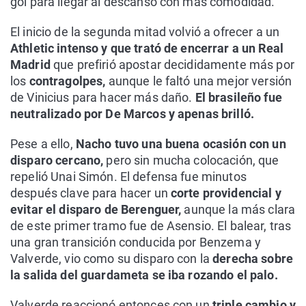
gol para llegar al descanso con más comodidad.
El inicio de la segunda mitad volvió a ofrecer a un
Athletic intenso y que trató de encerrar a un Real
Madrid
que prefirió apostar decididamente más por
los
contragolpes,
aunque le faltó una mejor versión
de Vinicius para hacer más daño.
El brasileño fue
neutralizado por De Marcos y apenas brilló.
Pese a ello,
Nacho tuvo una buena ocasión con un
disparo cercano,
pero sin mucha colocación, que
repelió Unai Simón. El defensa fue minutos
después clave para hacer un
corte providencial y
evitar el disparo de Berenguer,
aunque la más clara
de este primer tramo fue de Asensio. El balear, tras
una gran transición conducida por Benzema y
Valverde, vio como su disparo con la
derecha sobre
la salida del guardameta se iba rozando el palo.
Valverde reaccionó entonces con un
triple cambio y