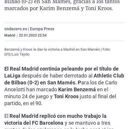
Bilbao (0-2) en San Mamés, gracias a los tantos
La rosa de los vientos
Caso
Extremadura
Virales
marcados por Karim Benzemá y Toni Kroos.
Gente viajera
Retornados
Galicia
Televisión
Como el perro y el gat
Equipo de investigaci
La Rioja
Elecciones
ondacero.es | Europa Press
Operación Viuda Negr
Navarra
Madrid
|
22.01.2023 22:54
País Vasco
Benzemá y Kroos le dan la victoria a Madrid en San Mamés | Foto:
EFE/Luis Tejido
El Real Madrid continúa peleando por el título de
LaLiga
después de haber derrotado al
Athletic Club
de Bilbao (0-2) en San Mamés. P
ara los de Carlo
Ancelotti han marcado
Karim Benzemá
en el
minuto 24 de juego y
Toni Kroos
justo al final del
partido, en el 90.
El
Real Madrid replicó con mucho trabajo la
victoria del FC Barcelona
y se mantuvo a tres