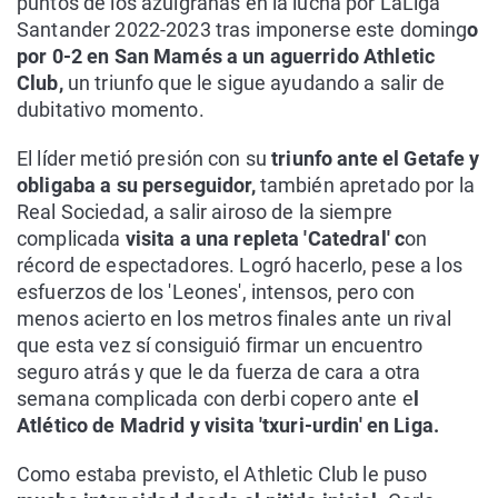
puntos de los azulgranas en la lucha por LaLiga
Santander 2022-2023 tras imponerse este doming
o
por 0-2 en San Mamés a un aguerrido Athletic
Club,
un triunfo que le sigue ayudando a salir de
dubitativo momento.
El líder metió presión con su
triunfo ante el Getafe y
obligaba a su perseguidor,
también apretado por la
Real Sociedad, a salir airoso de la siempre
complicada
visita a una repleta 'Catedral' c
on
récord de espectadores. Logró hacerlo, pese a los
esfuerzos de los 'Leones', intensos, pero con
menos acierto en los metros finales ante un rival
que esta vez sí consiguió firmar un encuentro
seguro atrás y que le da fuerza de cara a otra
semana complicada con derbi copero ante e
l
Atlético de Madrid y visita 'txuri-urdin' en Liga.
Como estaba previsto, el Athletic Club le puso