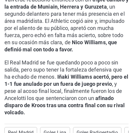
la entrada de Muniain, Herrera y Guruzeta
, un
segundo delantero para tener más presencia en el
área madridista. El Athletic cogió aire y, impulsado
por el aliento de su público, apretó con mucha
fuerza, pero echó en falta más acierto, sobre todo
en su ocasión más clara, de
Nico Williams, que
definió mal con todo a favor.
El Real Madrid se fue quedando poco a poco sin
salida, pero supo tener la fortaleza defensiva que
ha echado de menos.
Iñaki Williams acertó, pero el
1-1 fue anulado por un fuera de juego previo
, y
pese al acoso final local, finalmente fueron los de
Ancelotti los que sentenciaron con un
afinado
disparo de Kroos tras una contra final con su rival
volcado.
Real Madrid
Goles Liga
Goles Radioestadio
Fú