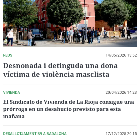
La rosa de los vientos
Caso
Extremadura
Virales
Gente viajera
Retornados
Galicia
Televisión
Como el perro y el gat
Equipo de investigaci
La Rioja
Elecciones
Operación Viuda Negr
Navarra
País Vasco
REUS
14/05/2026 13:52
Desnonada i detinguda una dona
víctima de violència masclista
VIVIENDA
20/04/2026 14:23
El Sindicato de Vivienda de La Rioja consigue una
prórroga en un desahucio previsto para esta
mañana
DESALLOTJAMENT B9 A BADALONA
17/12/2025 20:15