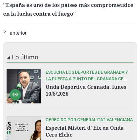
"España es uno de los paises más comprometidos
en la lucha contra el fuego"
anterior
Lo último
ESCUCHA LOS DEPORTES DE GRANADA Y
LA PUESTA A PUNTO DEL GRANADA CF
ANTE EL INMEDIATO COMIENZO DE LIGA EN
Onda Deportiva Granada, lunes
OVIEDO, CON PEDRO LARA Y TODO SU
10/8/2026
EQUIPO
OFRECIDO POR GENERALITAT VALENCIANA
Especial Misteri d´Elx en Onda
Cero Elche