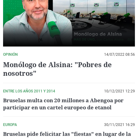
La rosa de los vientos
Caso
Extremadura
Virales
Gente viajera
Retornados
Galicia
Televisión
Como el perro y el gat
Equipo de investigaci
La Rioja
Elecciones
Operación Viuda Negr
Navarra
País Vasco
OPINIÓN
14/07/2022 08:56
Monólogo de Alsina: "Pobres de
nosotros"
ENTRE LOS AÑOS 2011 Y 2014
10/12/2021 12:29
Bruselas multa con 20 millones a Abengoa por
participar en un cartel europeo de etanol
EUROPA
30/11/2021 16:29
Bruselas pide felicitar las "fiestas" en lugar de la