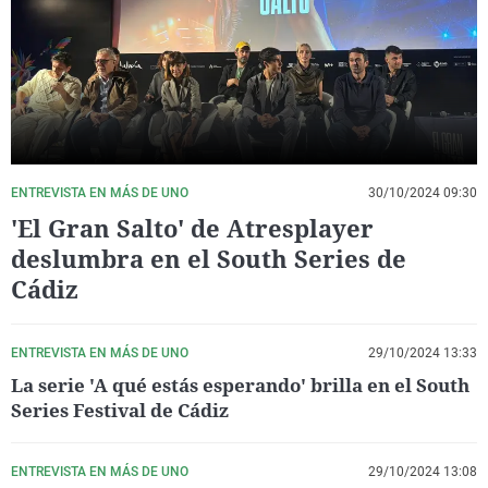
La rosa de los vientos
Caso
Extremadura
Virales
Gente viajera
Retornados
Galicia
Televisión
Como el perro y el gat
Equipo de investigaci
La Rioja
Elecciones
Operación Viuda Negr
Navarra
País Vasco
ENTREVISTA EN MÁS DE UNO
30/10/2024 09:30
'El Gran Salto' de Atresplayer
deslumbra en el South Series de
Cádiz
ENTREVISTA EN MÁS DE UNO
29/10/2024 13:33
La serie 'A qué estás esperando' brilla en el South
Series Festival de Cádiz
ENTREVISTA EN MÁS DE UNO
29/10/2024 13:08